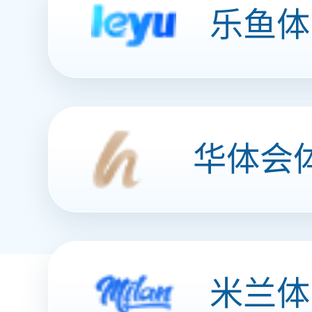
2021年3月10日 · v4.6.1
首页动效优化。
修复偶发闪退问题。
2019 年
2019年11月3日 · v2.3.4
上线赛事回顾模块。
简化登录流程。
2019年6月18日 · v2.2.1
支持欧洲杯赛程展示。