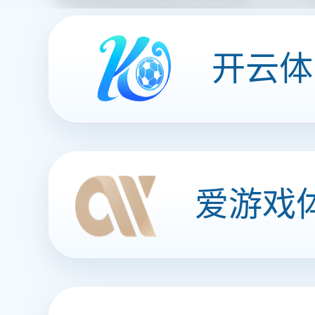
2023年8月29日 · v5.2.7
新增热门话题聚合区。
直播性能进一步增强。
2023年1月15日 · v5.1.0
自动深色模式上线。
个性推荐模型优化。
2021 年
2021年7月28日 · v4.7.2
奥运专属页面上线。
赛事通知机制增强。