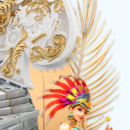
行为审计
全链路记录操作日志，确保关键行为具备溯源与复
盘能力。
史归档