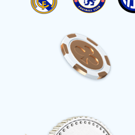
平台以
账户防护
结合行为验证和环境识别技术，增强用户身份识别
与操作安全。