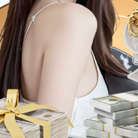
异常监控
实时分析行为模式，提前识别潜在异常与突发风
险。
app官方在线入口 · 版本更新历
我们记录每次进步，只为更稳定的赛事观看与数据服务。