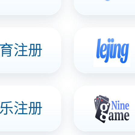
我们将继续围绕 星空app官方在线入口 用户的真实需求，不断提升产品
面
pp
在线入口平台内容更舒适。集
p官方在线入口用户在不同场