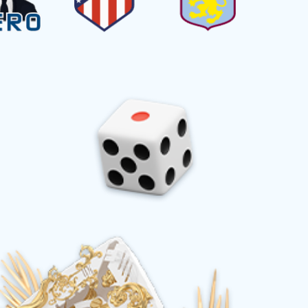
矩阵
用场景。
数据加密
平台数据经双向加密处理，防止非法访问与未授权
泄露。