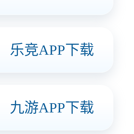
体验。
扫码获取 App
适配 Android / iOS 系统