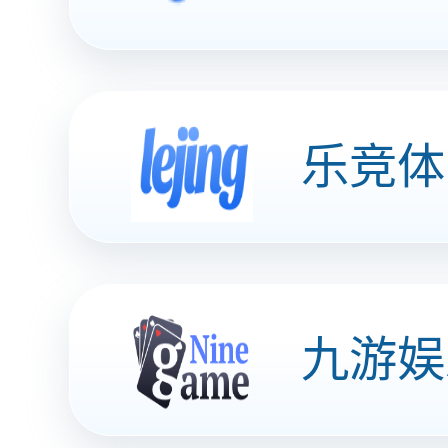
提升老机型兼容性。
未来
探索深色界
下载官方 A
全新夜间模式适配暗光环境，浏览星空app官方
成赛事直播、比分跟踪与数据分析，满足星空ap